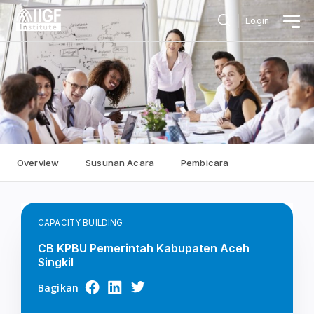
Login
Overview
Susunan Acara
Pembicara
CAPACITY BUILDING
CB KPBU Pemerintah Kabupaten Aceh
Singkil
Bagikan